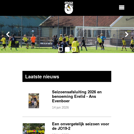
Laatste nieuws
Seizoensafsluiting 2026 en
benoeming Erelid - Ans
Evenboer
14
jun
2026
Een onvergetelijk seizoen voor
de JO19-2