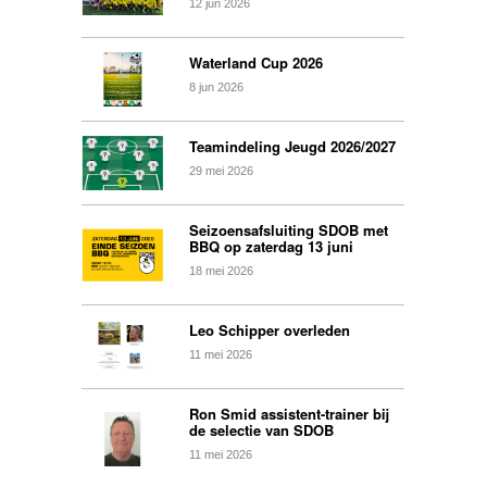
12
jun
2026
Waterland Cup 2026
8
jun
2026
Teamindeling Jeugd 2026/2027
29
mei
2026
Seizoensafsluiting SDOB met
BBQ op zaterdag 13 juni
18
mei
2026
Leo Schipper overleden
11
mei
2026
Ron Smid assistent-trainer bij
de selectie van SDOB
11
mei
2026