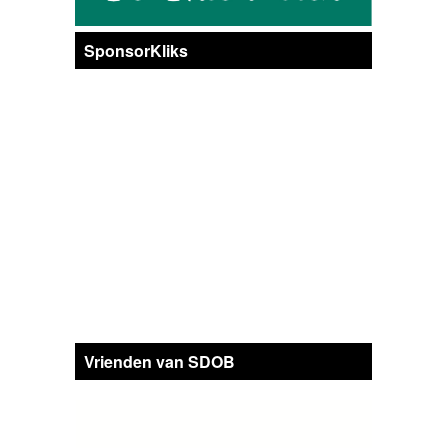
SponsorKliks
Vrienden van SDOB